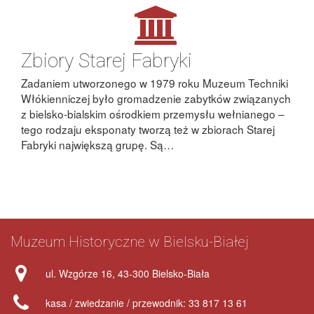
Zbiory Starej Fabryki
Zadaniem utworzonego w 1979 roku Muzeum Techniki
Włókienniczej było gromadzenie zabytków związanych
z bielsko-bialskim ośrodkiem przemysłu wełnianego –
tego rodzaju eksponaty tworzą też w zbiorach Starej
Fabryki największą grupę. Są…
Stopka
Muzeum Historyczne w Bielsku-Białej
strony
adres
ul. Wzgórze 16, 43-300 Bielsko-Biała
telefon
kasa / zwiedzanie / przewodnik: 33 817 13 61