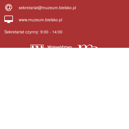
e-
sekretariat@muzeum.bielsko.pl
mail
strona
www.muzeum.bielsko.pl
www
Sekretariat czynny: 9:00 - 14:00