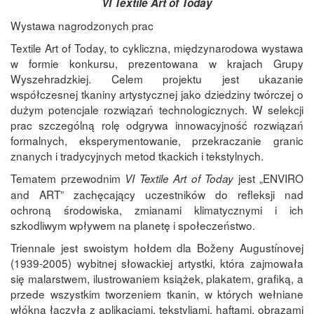
VI Textile Art of Today
Wystawa nagrodzonych prac
Textile Art of Today, to cykliczna, międzynarodowa wystawa
w formie konkursu, prezentowana w krajach Grupy
Wyszehradzkiej. Celem projektu jest ukazanie
współczesnej tkaniny artystycznej jako dziedziny twórczej o
dużym potencjale rozwiązań technologicznych. W selekcji
prac szczególną rolę odgrywa innowacyjność rozwiązań
formalnych, eksperymentowanie, przekraczanie granic
znanych i tradycyjnych metod tkackich i tekstylnych.
Tematem przewodnim
jest „ENVIRO
VI Textile Art of Today
and ART” zachęcający uczestników do refleksji nad
ochroną środowiska, zmianami klimatycznymi i ich
szkodliwym wpływem na planetę i społeczeństwo.
Triennale jest swoistym hołdem dla Boženy Augustínovej
(1939-2005) wybitnej słowackiej artystki, która zajmowała
się malarstwem, ilustrowaniem książek, plakatem, grafiką, a
przede wszystkim tworzeniem tkanin, w których wełniane
włókna łączyła z aplikacjami, tekstyliami, haftami, obrazami