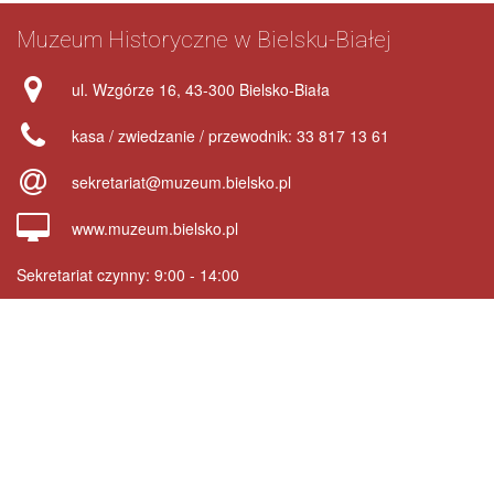
Stopka
Muzeum Historyczne w Bielsku-Białej
strony
adres
ul. Wzgórze 16, 43-300 Bielsko-Biała
telefon
kasa / zwiedzanie / przewodnik: 33 817 13 61
e-
sekretariat@muzeum.bielsko.pl
mail
strona
www.muzeum.bielsko.pl
www
Sekretariat czynny: 9:00 - 14:00