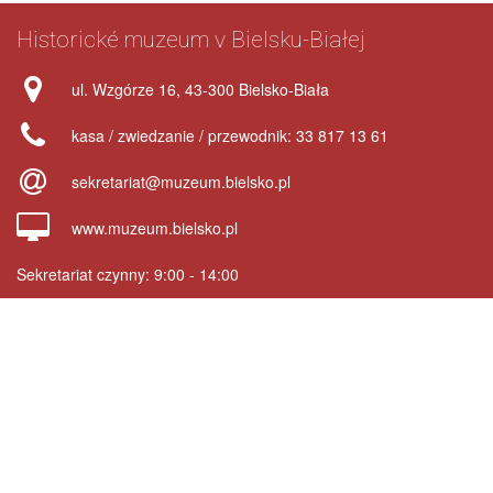
Footer
Historické muzeum v Bielsku-Białej
address
ul. Wzgórze 16, 43-300 Bielsko-Biała
phone
kasa / zwiedzanie / przewodnik: 33 817 13 61
e-
sekretariat@muzeum.bielsko.pl
mail
www
www.muzeum.bielsko.pl
Sekretariat czynny: 9:00 - 14:00