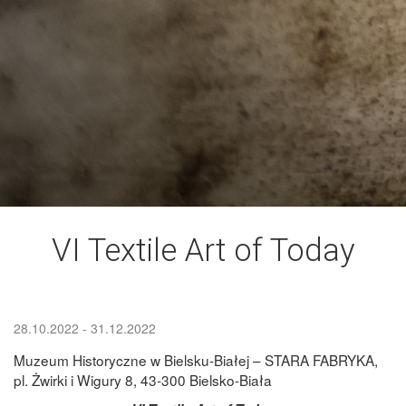
VI Textile Art of Today
Start
End
28.10.2022
- 31.12.2022
date
date
Muzeum Historyczne w Bielsku-Białej – STARA FABRYKA,
pl. Żwirki i Wigury 8, 43-300 Bielsko-Biała