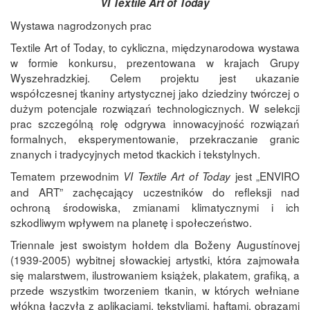
VI Textile Art of Today
Wystawa nagrodzonych prac
Textile Art of Today, to cykliczna, międzynarodowa wystawa
w formie konkursu, prezentowana w krajach Grupy
Wyszehradzkiej. Celem projektu jest ukazanie
współczesnej tkaniny artystycznej jako dziedziny twórczej o
dużym potencjale rozwiązań technologicznych. W selekcji
prac szczególną rolę odgrywa innowacyjność rozwiązań
formalnych, eksperymentowanie, przekraczanie granic
znanych i tradycyjnych metod tkackich i tekstylnych.
Tematem przewodnim
jest „ENVIRO
VI Textile Art of Today
and ART” zachęcający uczestników do refleksji nad
ochroną środowiska, zmianami klimatycznymi i ich
szkodliwym wpływem na planetę i społeczeństwo.
Triennale jest swoistym hołdem dla Boženy Augustínovej
(1939-2005) wybitnej słowackiej artystki, która zajmowała
się malarstwem, ilustrowaniem książek, plakatem, grafiką, a
przede wszystkim tworzeniem tkanin, w których wełniane
włókna łączyła z aplikacjami, tekstyliami, haftami, obrazami