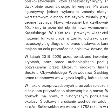
polskokatolickiemu, który zabezpieczył krypty, zm
dwukrotnie przemalowując jej wnętrze. Pierwsze
figuratywny jednak wykonane zostały słaby
warsztatowym dlatego też szybko zostały przy
geometryzującą. Nowy właściciel był użytkownik
90., kiedy to przeniósł się do nowo wznoszone
Krasińskiego. W 1998 roku prawnym właściciele
muzeum funkcjonujące w zamku od zakończen
rozpoczęły się długoletnie prace badawcze, kons
mające na celu przywrócenie obiektowi dawnej św
W latach 2019–2020 przeprowadzono inwentary
kryptach, oraz prace archeologiczne pod 
pozyskanym przez Muzeum środkom finans
Budżetu Obywatelskiego Województwa Śląskieg
prace remontowe we wnętrzu kaplicy, które zako
W trakcie przeprowadzonych prac zabezpieczono 
a ścianom przywrócono pierwotną białą barwę. 
górnych, na nowe, z historycznym podziałem
okulusy. Środkowy na ścianie wschodniej zdobi
książąt Sułkowskich wg wzoru z 1752 roku, a w 