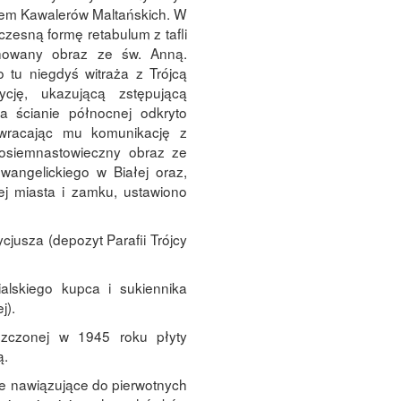
nem Kawalerów Maltańskich. W
zesną formę retabulum z tafli
howany obraz ze św. Anną.
o tu niegdyś witraża z Trójcą
cję, ukazującą zstępującą
Na ścianie północnej odkryto
ywracając mu komunikację z
 osiemnastowieczny obraz ze
angelickiego w Białej oraz,
ej miasta i zamku, ustawiono
cjusza (depozyt Parafii Trójcy
ialskiego kupca i sukiennika
j).
zczonej w 1945 roku płyty
ą.
e nawiązujące do pierwotnych