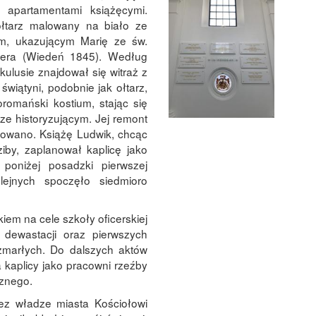
z apartamentami książęcymi.
ołtarz malowany na biało ze
m, ukazującym Marię ze św.
gera (Wiedeń 1845). Według
lusie znajdował się witraż z
świątyni, podobnie jak ołtarz,
romański kostium, stając się
ze historyzującym. Jej remont
owano. Książę Ludwik, chcąc
ziby, zaplanował kaplicę jako
oniżej posadzki pierwszej
ejnych spoczęło siedmioro
iem na cele szkoły oficerskiej
 dewastacji oraz pierwszych
zmarłych. Do dalszych aktów
 kaplicy jako pracowni rzeźby
cznego.
z władze miasta Kościołowi