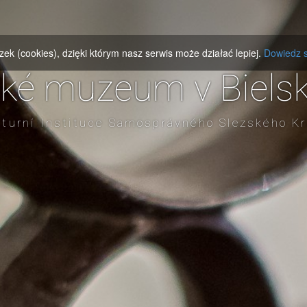
zek (cookies), dzięki którym nasz serwis może działać lepiej.
Dowiedz s
cké muzeum v Bielsk
lturní Instituce Samosprávného Slezského Kr