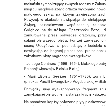
maltański symbolizujący związek rodziny z Zako
miejscu niegdysiejszego ołtarza wykonano nowoc
matowego szkła, na którym zawieszono zac
Powyżej, w okulusie, nawiązując do istniejąceg
Świętą, zainstalowano współczesną kompozy
Gołębicę na tle trójkąta Opatrzności Bożej. 
zamurowane przez półwiecze oratorium, prz
salami pierwszego piętra. Poniżej zawieszono
sceną Ukrzyżowania, pochodzący z kościoła ew
nawiązując do bogatej przeszłości protestancki
zabytkowe płyty nagrobne ewangelików:
- Jerzego Centnera (1599–1654), bielskiego patry
Przenajświętszej w Bielsku-Białej),
- Marii Elżbiety Seeliger (1751–1780), żony b
(przekaz Parafii Ewangelicko-Augsburskiej w Białe
Pomiędzy nimi wyeksponowano fragment znis
zamykającej pierwotnie najstarszą kryptę książęc
Na posadzce kaplicy położono płyty piaskowcow