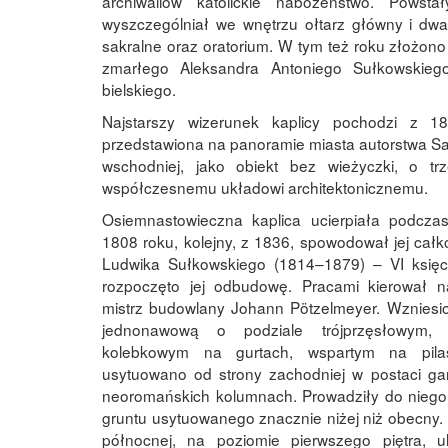
archiwaliów katolickie nabożeństwo. Powst
wyszczególniał we wnętrzu ołtarz główny i dw
sakralne oraz oratorium. W tym też roku złożono
zmarłego Aleksandra Antoniego Sułkowskiego
bielskiego.
Najstarszy wizerunek kaplicy pochodzi z 1
przedstawiona na panoramie miasta autorstwa S
wschodniej, jako obiekt bez wieżyczki, o tr
współczesnemu układowi architektonicznemu.
Osiemnastowieczna kaplica ucierpiała podcza
1808 roku, kolejny, z 1836, spowodował jej całko
Ludwika Sułkowskiego (1814–1879) – VI księc
rozpoczęto jej odbudowę. Pracami kierował n
mistrz budowlany Johann Pötzelmeyer. Wzniesi
jednonawową o podziale trójprzęsłowym, 
kolebkowym na gurtach, wspartym na pilas
usytuowano od strony zachodniej w postaci g
neoromańskich kolumnach. Prowadziły do niego
gruntu usytuowanego znacznie niżej niż obecny. 
północnej, na poziomie pierwszego piętra, u