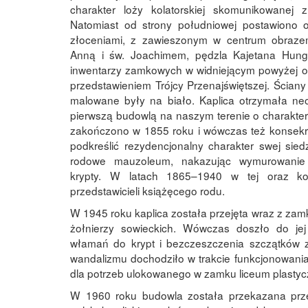
charakter loży kolatorskiej skomunikowanej 
Natomiast od strony południowej postawiono 
złoceniami, z zawieszonym w centrum obraze
Anną i św. Joachimem, pędzla Kajetana Hun
inwentarzy zamkowych w widniejącym powyżej oku
przedstawieniem Trójcy Przenajświętszej. Ściany 
malowane były na biało. Kaplica otrzymała neo
pierwszą budowlą na naszym terenie o charakter
zakończono w 1855 roku i wówczas też konsekr
podkreślić rezydencjonalny charakter swej sied
rodowe mauzoleum, nakazując wymurowanie p
krypty. W latach 1865–1940 w tej oraz kol
przedstawicieli książęcego rodu.
W 1945 roku kaplica została przejęta wraz z zamk
żołnierzy sowieckich. Wówczas doszło do jej
włamań do krypt i bezczeszczenia szczątków 
wandalizmu dochodziło w trakcie funkcjonowania
dla potrzeb ulokowanego w zamku liceum plasty
W 1960 roku budowla została przekazana prze