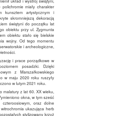
ienił układ i wystrój świątyni,
 polichromie miały charakter
m kunsztem artystycznym i
kryte skromniejszą dekoracją
iem świątyni do początku lat
go obiektu przy ul. Zygmunta
m obiektu stało się bielskie
ia wojny. Od tego momentu
erwatorskie i archeologiczne,
ietności.
zację i prace porządkowe w
poziomem posadzki. Dzięki
owym z Marszałkowskiego
o w maju 2020 roku ruszyły
ńczono w lutym 2021 roku.
malatury z lat 60. XX wieku,
Wymieniono okna, w tym sześć
 czteroosiowym, oraz dolne
 witrochromia ukazująca herb
pozostałych stylizowany krzyż