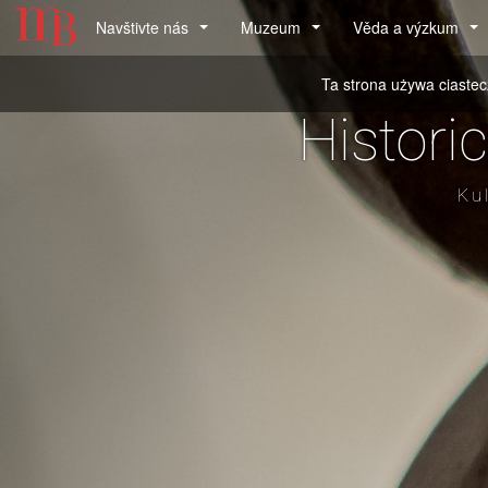
Main
Navštivte nás
Muzeum
Věda a výzkum
...
...
...
menu
Ta strona używa ciastec
Histori
Ku