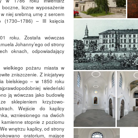
ały w 1786 roku inwentarz
a boczne, liczne wyposażenie
 w niej srebrną urnę z sercem
 (1730–1786) – III księcia
801 roku. Została wówczas
amuela Johanny’ego od strony
zech oknach, odpowiadający
s wielkiego pożaru miasta w
wite zniszczenie. Z inicjatywy
ia bielskiego – w 1850 roku
ajprawdopodobniej wiedeński
ono ją wówczas jako budowlę
ze sklepieniem krzyżowo-
trach. Wejście do kaplicy
anka, wzniesionego na dwóch
 kamienne stopnie z poziomu
We wnętrzu kaplicy, od strony
lokowano oratorium, mające